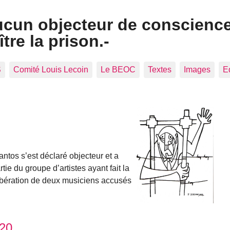
ucun objecteur de conscienc
tre la prison.-
S
Comité Louis Lecoin
Le BEOC
Textes
Images
E
tos s’est déclaré objecteur et a
rtie du groupe d’artistes ayant fait la
ibération de deux musiciens accusés
20