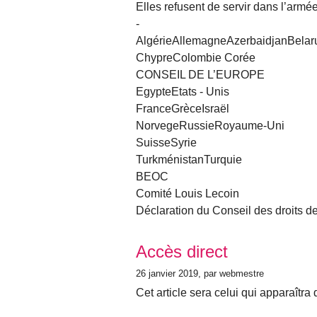
Elles refusent de servir dans l’armé
-
AlgérieAllemagneAzerbaidjanBelar
ChypreColombie Corée
CONSEIL DE L’EUROPE
EgypteEtats - Unis
FranceGrèceIsraël
NorvegeRussieRoyaume-Uni
SuisseSyrie
TurkménistanTurquie
BEOC
Comité Louis Lecoin
Déclaration du Conseil des droits d
Accès direct
26 janvier 2019
, par webmestre
Cet article sera celui qui apparaîtra 