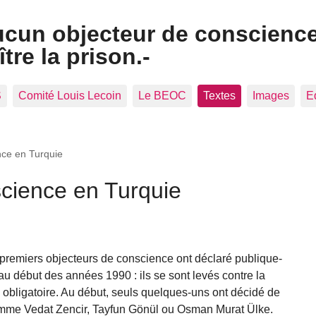
ucun objecteur de conscienc
tre la prison.-
S
Comité Louis Lecoin
Le BEOC
Textes
Images
E
nce en Turquie
science en Turquie
 premiers objecteurs de conscience ont déclaré publique-
au début des années 1990 : ils se sont levés contre la
re obligatoire. Au début, seuls quelques-uns ont décidé de
comme Vedat Zencir, Tayfun Gönül ou Osman Murat Ülke.