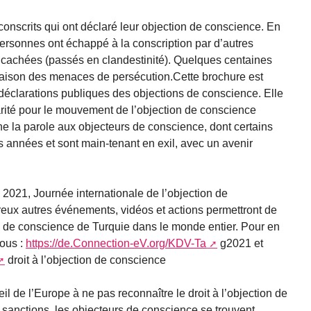
 conscrits qui ont déclaré leur objection de conscience. En
personnes ont échappé à la conscription par d’autres
 cachées (passés en clandestinité). Quelques centaines
 raison des menaces de persécution.Cette brochure est
déclarations publiques des objections de conscience. Elle
lidarité pour le mouvement de l’objection de conscience
e la parole aux objecteurs de conscience, dont certains
s années et sont main-tenant en exil, avec un avenir
 2021, Journée internationale de l’objection de
ux autres événements, vidéos et actions permettront de
rs de conscience de Turquie dans le monde entier. Pour en
sous :
https://de.Connection-eV.org/KDV-Ta
g2021 et
droit à l’objection de conscience
l de l’Europe à ne pas reconnaître le droit à l’objection de
 sanctions, les objecteurs de conscience se trouvent