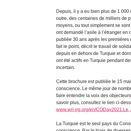
Depuis, il y a eu bien plus de 1 000
outre, des centaines de milliers de 
moyens, ou tout simplement se sont
ont demandé l’asile à l’étranger en
publiée 30 ans après les premières 
fait le point, décrit le travail de so
depuis en dehors de Turquie et donn
ont été actifs en Turquie pendant de
incertain.
Cette brochure est publiée le 15 mai
conscience. Le même jour de nombre
faire entendre la voix des objecteu
savoir plus, consultez le lien ci-des
www.wri-irg.org/en/CODay2021.Le
La Turquie est le seul pays du Consei
conscience. Par le biais de diverses