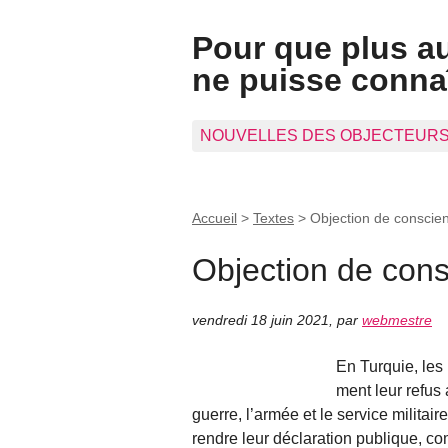
Pour que plus a
ne puisse connaî
NOUVELLES DES OBJECTEUR
Accueil
>
Textes
>
Objection de conscie
Objection de con
vendredi 18 juin 2021
,
par
webmestre
En Turquie, les
ment leur refus 
guerre, l’armée et le service militai
rendre leur déclaration publique, 