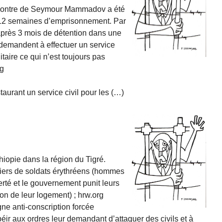
encontre de Seymour Mammadov a été
 12 semaines d’emprisonnement. Par
 après 3 mois de détention dans une
 demandent à effectuer un service
taire ce qui n’est toujours pas
rg
aurant un service civil pour les (…)
thiopie dans la région du Tigré.
iers de soldats érythréens (hommes
rté et le gouvernement punit leurs
on de leur logement) ; hrw.org
ne anti-conscription forcée
béir aux ordres leur demandant d’attaquer des civils et à