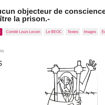
ucun objecteur de conscienc
tre la prison.-
S
Comité Louis Lecoin
Le BEOC
Textes
Images
E
RS
S